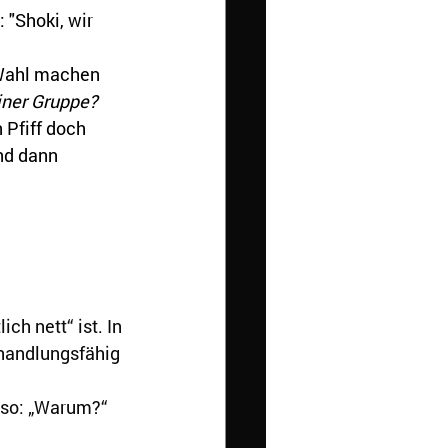
"Shoki, wir 
 Wahl machen 
einer Gruppe?
Pfiff doch 
nd dann 
ich nett“ ist. In 
 handlungsfähig 
 so: „Warum?“ 