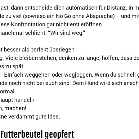
ast, dann entscheide dich automatisch für Distanz.
In
 m
e zu viel (sowieso ein No Go ohne Absprache) – und mi
iese Konfrontation gar nicht erst eröffnen.
manchmal schlicht: “Wir sind weg.”
st besser als perfekt überlegen
ig: Viele bleiben stehen, denken zu lange, hoffen, dass d
es zu spät.
 - EInfach weggehen oder wegjoggen. Wenn du schnell g
de noch nicht bei euch sind: Dein Hund wird sich anschl
normal.
haupt handeln
n, machen! 
eine verdammt gute Idee.
 Futterbeutel geopfert