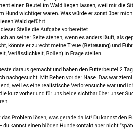
nt einen Beutel im Wald liegen lassen, weil mir die Sit
m Hund wichtiger waren. Was würde er sonst über mich
diesen Wald geführt
dieser Stelle die Aufgabe vorbereitet
ch an seiner Seite stehen, wenn es anders läuft, als gep
ht, könnte er zurecht meine Treue (Bet
reu
ung) und Führ
eit, Verlässlichkeit
, Rollen) in Frage stellen. 
Beste daraus gemacht und haben den Futterbeutel 2 Tag
ich nachgesucht. Mit Rehen vor der Nase. Das war ziemli
nend, weil es eine realistische Verlorensuche war und ich
 die kurz vorher und für uns beide sichtbar über unser Su
ren. 
 das Problem lösen, was gerade da ist! Du kannst den Fu
– du kannst einen blöden Hundekontakt aber nicht “spät