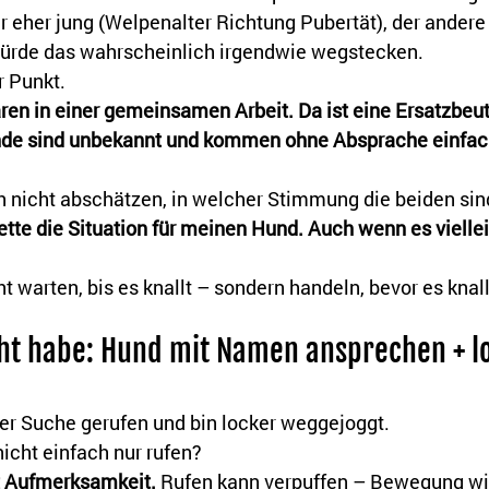
ar eher jung (Welpenalter Richtung Pubertät), der ander
ürde das wahrscheinlich irgendwie wegstecken.
r Punkt.
ren in einer gemeinsamen Arbeit. Da ist eine Ersatzbeut
nde sind unbekannt und kommen ohne Absprache einfach
h nicht abschätzen, in welcher Stimmung die beiden sind
rette die Situation für meinen Hund. Auch wenn es viellei
t warten, bis es knallt – sondern handeln, bevor es knall
t habe: Hund mit Namen ansprechen + lo
der Suche gerufen und bin locker weggejoggt.
cht einfach nur rufen?
 Aufmerksamkeit. 
Rufen kann verpuffen – Bewegung wir