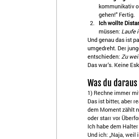
kommunikativ of
gehen!" Fertig.
Ich wollte Dista
müssen: 
Laufe 
Und genau das ist pa
umgedreht. Der jung
entschieden: 
Zu weit
Das war’s. Keine Esk
Was du daraus
1) Rechne immer mit
Das ist bitter, aber r
dem Moment zählt nur
oder starr vor Überf
Ich habe dem Halter
Und ich: „Naja, weil 