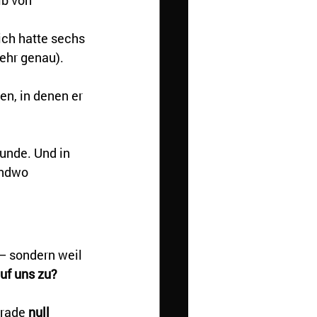
lb von 
ich hatte sechs 
ehr genau). 
en, in denen er 
Hunde. Und in 
endwo 
– sondern weil 
uf uns zu?
rade 
null 