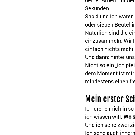
deiner Arbeit mit de
Sekunden.
Shoki und ich waren 
oder sieben Beutel i
Natürlich sind die e
einzusammeln. Wir ha
einfach nichts mehr 
Und dann: hinter uns 
Nicht so ein „ich pfe
dem Moment ist mir s
mindestens einen fr
Mein erster Sc
Ich drehe mich in s
ich wissen will: 
Wo s
Und ich sehe zwei zi
Ich sehe auch innerh