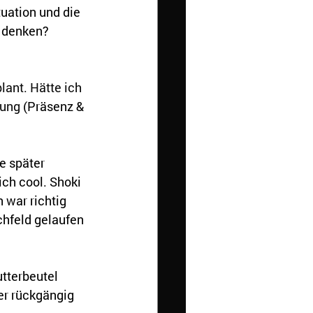
uation und die 
 denken?
lant. Hätte ich 
ung (
Präsenz & 
e später 
ch cool. Shoki 
 war richtig 
chfeld gelaufen 
tterbeutel 
er rückgängig 