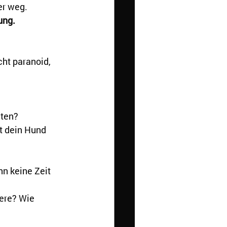
er weg.
ung.
ht paranoid, 
nten?
t dein Hund 
n keine Zeit 
ere? Wie 