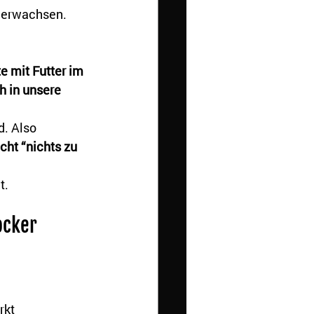
e erwachsen. 
e mit Futter im 
 in unsere 
. Also 
cht “nichts zu 
t.
cker 
kt 