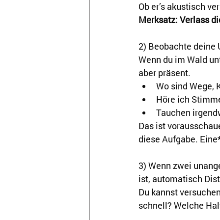
Ob er’s akustisch v
Merksatz: Verlass di
2) Beobachte deine 
Wenn du im Wald unt
aber präsent.
Wo sind Wege, 
Höre ich Stimme
Tauchen irgendw
Das ist vorausschau
diese Aufgabe. Eine*
3) Wenn zwei unange
ist, automatisch Dis
Du kannst versuchen
schnell? Welche Ha