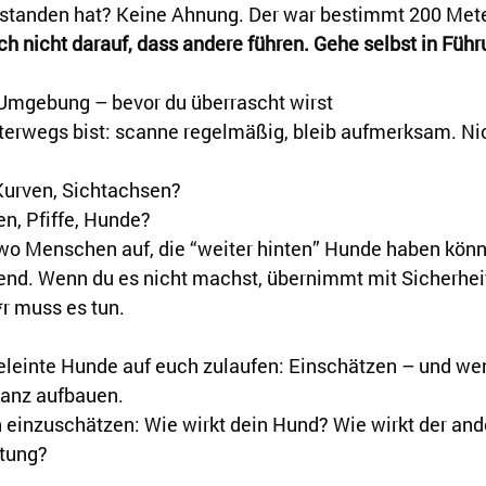
erstanden hat? Keine Ahnung. Der war bestimmt 200 Met
ch nicht darauf, dass andere führen. Gehe selbst in Führ
Umgebung – bevor du überrascht wirst
erwegs bist: scanne regelmäßig, bleib aufmerksam. Nic
Kurven, Sichtachsen?
n, Pfiffe, Hunde?
o Menschen auf, die “weiter hinten” Hunde haben kön
end. Wenn du es nicht machst, übernimmt mit Sicherhei
r muss es tun. 
leinte Hunde auf euch zulaufen: Einschätzen – und wen
tanz aufbauen.
 einzuschätzen: Wie wirkt dein Hund? Wie wirkt der and
ltung?