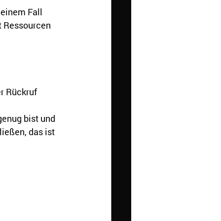
einem Fall 
t Ressourcen 
er Rückruf 
enug bist und 
ießen, das ist 