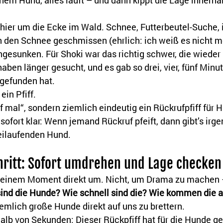
inem Hund, alles läuft – und dann kippt die Lage innerha
hier um die Ecke im Wald. Schnee, Futterbeutel-Suche, 
n den Schnee geschmissen (ehrlich: ich weiß es nicht m
ingesunken. Für Shoki war das richtig schwer, die wieder 
ben länger gesucht, und es gab so drei, vier, fünf Minut
gefunden hat. 
ein Pfiff.
if mal“, sondern ziemlich eindeutig ein Rückrufpfiff für 
ofort klar: Wenn jemand Rückruf pfeift, dann gibt’s irg
eilaufenden Hund.
hritt: Sofort umdrehen und Lage checken
o einem Moment direkt um. Nicht, um Drama zu machen 
ind die Hunde? Wie schnell sind die? Wie kommen die a
emlich große Hunde direkt auf uns zu brettern.
alb von Sekunden: Dieser Rückpfiff hat für die Hunde ge