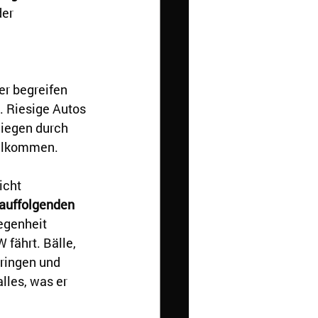
er 
er begreifen 
. Riesige Autos 
liegen durch 
illkommen. 
icht 
auffolgenden 
egenheit 
 fährt. Bälle, 
ringen und 
lles, was er 