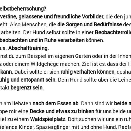
Selbstbeherrschung?
veräne, gelassene und freundliche Vorbilder
, die den j
eht. Also Menschen, die 
die Sorgen und Bedürfnisse
 de
rbeiten. Der Hund selbst sollte in einer 
Beobachterroll
beobachten und in Ruhe verarbeiten
 können. 
.a. 
Abschalttraining.
nst du zum Beispiel im eigenen Garten oder in der Innen
tz oder einem Wildgehege machen. Ziel ist es, dass der 
 kann
. Dabei sollte er sich 
ruhig verhalten können
, desha
ruhig und entspannt sein
. Dein Hund sollte über die Lein
takt 
begrenzt sein
. 
n am liebsten 
nach dem Essen ab
. Dann sind wir 
beide 
ppe mir eine 
Decke und etwas zu trinken
 für uns beide u
el zu einem 
Waldspielplatz
. Dort suchen wir uns ein ru
ielende Kinder, Spaziergänger mit und ohne Hund, Radfa