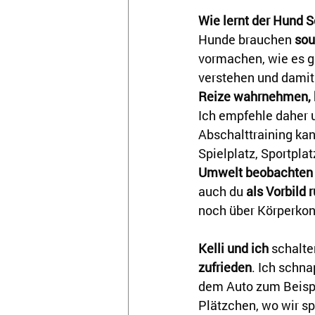
Wie lernt der Hund 
Hunde brauchen 
sou
vormachen, wie es g
verstehen und damit a
Reize wahrnehmen, 
Ich empfehle daher u
Abschalttraining kan
Spielplatz, Sportpla
Umwelt beobachten
auch du 
als Vorbild 
noch über Körperkon
Kelli und ich
 schalte
zufrieden
. Ich schna
dem Auto zum Beispi
Plätzchen, wo wir sp