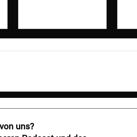
Hunde verstehen -
„Ich
Kommunikation ist keine
gesch
Einbahnstraße
 von uns?