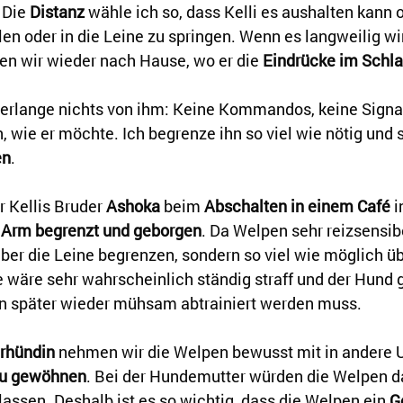
 Die 
Distanz 
wähle ich so, dass Kelli es aushalten kann 
len oder in die Leine zu springen. Wenn es langweilig wi
ren wir wieder nach Hause, wo er die 
Eindrücke im Schla
verlange nichts von ihm: Keine Kommandos, keine Signal
n, wie er möchte. Ich begrenze ihn so viel wie nötig und 
en
.
 Kellis Bruder 
Ashoka
 beim 
Abschalten in einem Café
 
 Arm begrenzt und geborgen
. Da Welpen sehr reizsensibel
ber die Leine begrenzen, sondern so viel wie möglich üb
 wäre sehr wahrscheinlich ständig straff und der Hund 
n später wieder mühsam abtrainiert werden muss.
erhündin
 nehmen wir die Welpen bewusst mit in andere 
u gewöhnen
. Bei der Hundemutter würden die Welpen d
lassen. Deshalb ist es so wichtig, dass die Welpen ein 
G