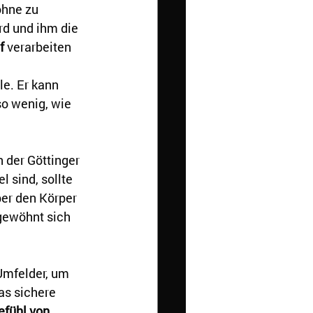
ohne zu 
rd und ihm die 
f
 verarbeiten 
e. Er kann 
so wenig, wie 
in der Göttinger 
 sind, sollte 
er den Körper 
gewöhnt sich 
Umfelder, um 
as sichere 
efühl von 