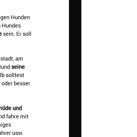
ungen Hunden 
s Hundes 
e
 sein. Er soll 
stadt, am 
Hund 
seine 
lb solltest 
e oder besser 
müde und 
nd fahre mit 
higes 
hrer usw. 