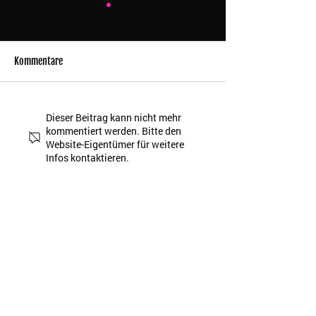
Kommentare
Hunde verstehen -
„Ich habe meinen
Dieser Beitrag kann nicht mehr
kommentiert werden. Bitte den
Kommunikation ist keine
geschlagen.“
Website-Eigentümer für weitere
Einbahnstraße
Infos kontaktieren.
Noch nicht genug von uns?
Hier findest du unseren Podcast
und das neueste YouTube-Video.